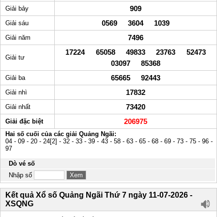
909
Giải bảy
0569 3604 1039
Giải sáu
7496
Giải năm
17224 65058 49833 23763 52473
Giải tư
03097 85368
65665 92443
Giải ba
17832
Giải nhì
73420
Giải nhất
206975
Giải đặc biệt
Hai số cuối của các giải Quảng Ngãi:
04 - 09 - 20 - 24[2] - 32 - 33 - 39 - 43 - 58 - 63 - 65 - 68 - 69 - 73 - 75 - 96 -
97
Dò vé số
Nhập số
Kết quả Xổ số Quảng Ngãi Thứ 7 ngày 11-07-2026 -
XSQNG