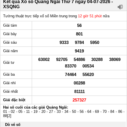
Kết quả Xổ số Quảng Ngãi Thứ 7 ngày 04-07-2026 -
XSQNG
Tường thuật trực tiếp xổ số Miền trung trong
12 giờ 51 phút
nữa
56
Giải tám
801
Giải bảy
9333 9784 5950
Giải sáu
9419
Giải năm
63002 92705 54886 30288 38069
Giải tư
83370 00534
74464 55620
Giải ba
00288
Giải nhì
81111
Giải nhất
257327
Giải đặc biệt
Hai số cuối của các giải Quảng Ngãi:
01 - 02 - 05 - 11 - 19 - 20 - 27 - 33 - 34 - 50 - 56 - 64 - 69 - 70 - 84 - 86 -
88[2]
Dò vé số