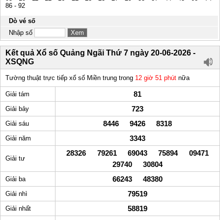
86 - 92
Dò vé số
Nhập số
Kết quả Xổ số Quảng Ngãi Thứ 7 ngày 20-06-2026 -
XSQNG
Tường thuật trực tiếp xổ số Miền trung trong
12 giờ 51 phút
nữa
81
Giải tám
723
Giải bảy
8446 9426 8318
Giải sáu
3343
Giải năm
28326 79261 69043 75894 09471
Giải tư
29740 30804
66243 48380
Giải ba
79519
Giải nhì
58819
Giải nhất