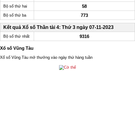
58
Bộ số thứ hai
773
Bộ số thứ ba
Kết quả Xổ số Thần tài 4: Thứ 3 ngày 07-11-2023
9316
Bộ số thứ nhất
Xổ số Vũng Tàu
Xổ số Vũng Tàu mở thưởng vào ngày thứ hàng tuần