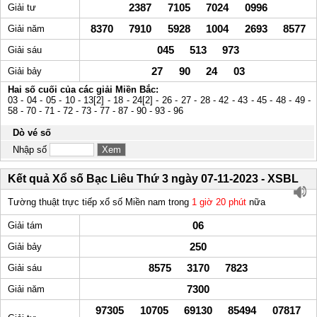
2387 7105 7024 0996
Giải tư
8370 7910 5928 1004 2693 8577
Giải năm
045 513 973
Giải sáu
27 90 24 03
Giải bảy
Hai số cuối của các giải Miền Bắc:
03 - 04 - 05 - 10 - 13[2] - 18 - 24[2] - 26 - 27 - 28 - 42 - 43 - 45 - 48 - 49 -
58 - 70 - 71 - 72 - 73 - 77 - 87 - 90 - 93 - 96
Dò vé số
Nhập số
Kết quả Xổ số Bạc Liêu Thứ 3 ngày 07-11-2023 - XSBL
Tường thuật trực tiếp xổ số Miền nam trong
1 giờ 20 phút
nữa
06
Giải tám
250
Giải bảy
8575 3170 7823
Giải sáu
7300
Giải năm
97305 10705 69130 85494 07817