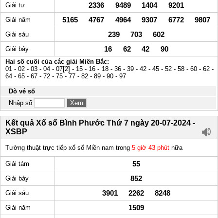
2336 9489 1404 9201
Giải tư
5165 4767 4964 9307 6772 9807
Giải năm
239 703 602
Giải sáu
16 62 42 90
Giải bảy
Hai số cuối của các giải Miền Bắc:
01 - 02 - 03 - 04 - 07[2] - 15 - 16 - 18 - 36 - 39 - 42 - 45 - 52 - 58 - 60 - 62 -
64 - 65 - 67 - 72 - 75 - 77 - 82 - 89 - 90 - 97
Dò vé số
Nhập số
Kết quả Xổ số Bình Phước Thứ 7 ngày 20-07-2024 -
XSBP
Tường thuật trực tiếp xổ số Miền nam trong
5 giờ 43 phút
nữa
55
Giải tám
852
Giải bảy
3901 2262 8248
Giải sáu
1509
Giải năm