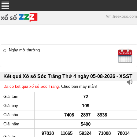
//m.freexoso.com
Ngày mở thưởng
Kết quả Xổ số Sóc Trăng Thứ 4 ngày 05-08-2026 - XSST
Đã có kết quả xổ số Sóc Trăng
. Chúc bạn may mắn!
72
Giải tám
109
Giải bảy
7408 2897 8938
Giải sáu
5400
Giải năm
97838 11665 59324 71008 78014
Giải tư