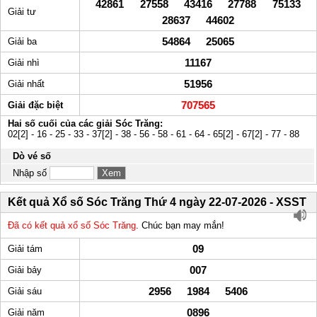
42861 27558 43416 27788 75133
Giải tư
28637 44602
54864 25065
Giải ba
11167
Giải nhì
51956
Giải nhất
707565
Giải đặc biệt
Hai số cuối của các giải Sóc Trăng:
02[2] - 16 - 25 - 33 - 37[2] - 38 - 56 - 58 - 61 - 64 - 65[2] - 67[2] - 77 - 88
Dò vé số
Nhập số
Kết quả Xổ số Sóc Trăng Thứ 4 ngày 22-07-2026 - XSST
Đã có kết quả xổ số Sóc Trăng
. Chúc bạn may mắn!
09
Giải tám
007
Giải bảy
2956 1984 5406
Giải sáu
0896
Giải năm