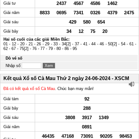
2437 4567 4586 1462
Giải tư
8833 0695 7341 0326 4379 2475
Giải năm
429 580 654
Giải sáu
34 12 75 20
Giải bảy
Hai số cuối của các giải Miền Bắc:
01 - 12 - 20 - 21 - 26 - 29 - 33 - 34[2] - 37 - 41 - 44 - 46 - 50[2] - 54 - 61 -
62 - 67 - 75[2] - 76 - 77 - 79 - 80 - 86 - 95
Dò vé số
Nhập số
Kết quả Xổ số Cà Mau Thứ 2 ngày 24-06-2024 - XSCM
Đã có kết quả xổ số Cà Mau
. Chúc bạn may mắn!
92
Giải tám
288
Giải bảy
3808 3917 1349
Giải sáu
0891
Giải năm
46435 47168 73091 90205 98453