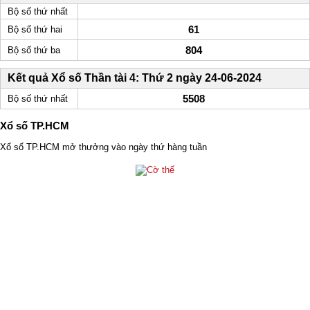
Bộ số thứ nhất
61
Bộ số thứ hai
804
Bộ số thứ ba
Kết quả Xổ số Thần tài 4: Thứ 2 ngày 24-06-2024
5508
Bộ số thứ nhất
Xổ số TP.HCM
Xổ số TP.HCM mở thưởng vào ngày thứ hàng tuần