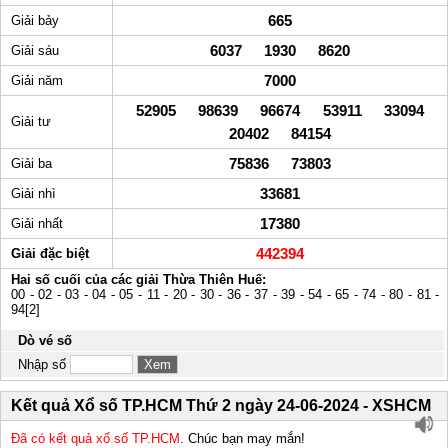
665
Giải bảy
6037 1930 8620
Giải sáu
7000
Giải năm
52905 98639 96674 53911 33094
Giải tư
20402 84154
75836 73803
Giải ba
33681
Giải nhì
17380
Giải nhất
442394
Giải đặc biệt
Hai số cuối của các giải Thừa Thiên Huế:
00 - 02 - 03 - 04 - 05 - 11 - 20 - 30 - 36 - 37 - 39 - 54 - 65 - 74 - 80 - 81 -
94[2]
Dò vé số
Nhập số
Kết quả Xổ số TP.HCM Thứ 2 ngày 24-06-2024 - XSHCM
Đã có kết quả xổ số TP.HCM
. Chúc bạn may mắn!